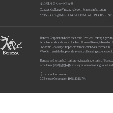
호스팅 제공자 : ㈜NE능률
Contact
ichallenge@neungyule.com
for more information.
COPYRIGHT ⓒ NE NEUNGYULE INC. ALL RIGHTS RESE
Benesse Corporation helps each child "live well" through growth 
i-challenge, a brand created for the children of Korea, is based o
"Kodomo Challenge" (Japanese name), which were released in 1
We offer materials that provide a variety of learning experiences f
Benesse and its symbol mark are registered trademarks of Benesse
i-challenge (아이챌린지) and its symbol mark are registered trade
ⓒ Benesse Corporation
ⓒ Benesse Corporation 1988-2026/호비