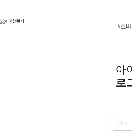
#호
아
로