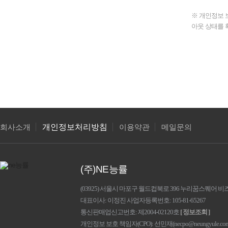
※ 개인정보 보
아웃 상태를 
개인정보처리방침
회사소개
이용약관
메일문의
(주)NE능률
(03925) 서울시 마포구 월드컵북로 396 누리꿈스퀘어 
대표이사
이정진
사업자등록번호
105-81-65267
통신판매업신고번호
제2004-02120호
[ 정보조회 ]
개인정보 보호 책임자(CPO): 선민재(
necpo@neungyule.co