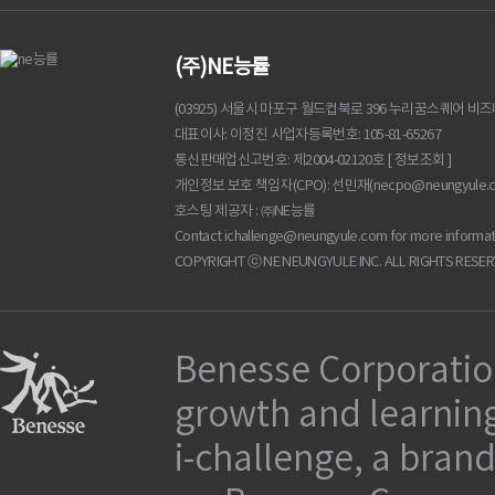
(주)NE능률
(03925) 서울시 마포구 월드컵북로 396 누리꿈스퀘어 비
대표이사
이정진
사업자등록번호
105-81-65267
통신판매업신고번호
제2004-02120호
[ 정보조회 ]
개인정보 보호 책임자(CPO): 선민재(
necpo@neungyule.
호스팅 제공자 : ㈜NE능률
Contact
ichallenge@neungyule.com
for more informat
COPYRIGHT ⓒ NE NEUNGYULE INC. ALL RIGHTS RESER
Benesse Corporation
growth and learning
i-challenge, a brand