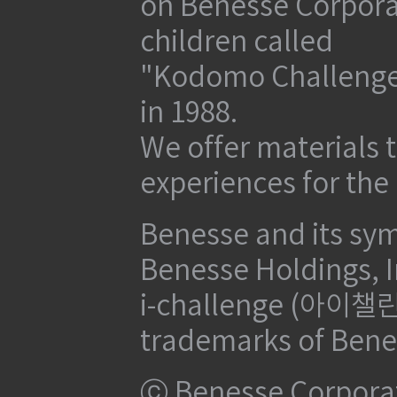
on Benesse Corporat
children called
"Kodomo Challenge
in 1988.
We offer materials t
experiences for the
Benesse and its sym
Benesse Holdings, I
i-challenge (아이챌린지
trademarks of Bene
ⓒ Benesse Corpora