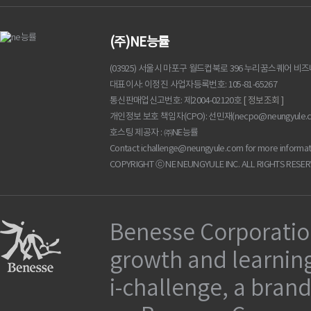
(주)NE능률
(03925) 서울시 마포구 월드컵북로 396 누리꿈스퀘어 비
대표이사
이정진
사업자등록번호
105-81-65267
통신판매업신고번호
제2004-02120호
[ 정보조회 ]
개인정보 보호 책임자(CPO): 선민재(
necpo@neungyule.
호스팅 제공자 : ㈜NE능률
Contact
ichallenge@neungyule.com
for more informat
COPYRIGHT ⓒ NE NEUNGYULE INC. ALL RIGHTS RESER
Benesse Corporation
growth and learning
i-challenge, a brand