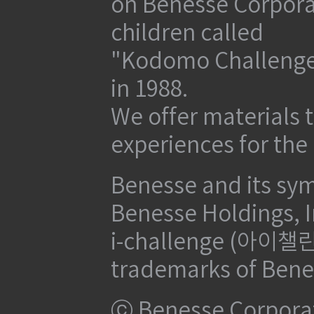
on Benesse Corporat
children called
"Kodomo Challenge
in 1988.
We offer materials t
experiences for the
Benesse and its sym
Benesse Holdings, I
i-challenge (아이챌린지
trademarks of Bene
ⓒ Benesse Corpora