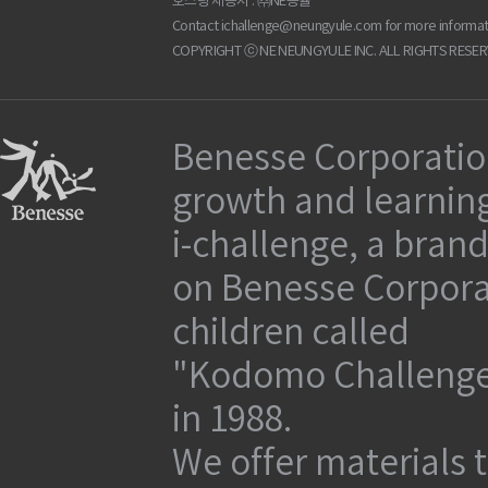
호스팅 제공자 : ㈜NE능률
Contact
ichallenge@neungyule.com
for more informat
COPYRIGHT ⓒ NE NEUNGYULE INC. ALL RIGHTS RESER
Benesse Corporation
growth and learning
i-challenge, a brand
on Benesse Corporat
children called
"Kodomo Challenge
in 1988.
We offer materials t