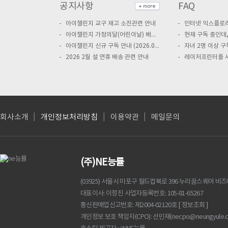
공지사항
FAQ
아이챌린지 교구 재고 소진관련 안내
아이챌린지 가정의달(어린이날) 배송 휴무 안내
아이챌린지 신규 구독 안내 (2026.03 부터 적용)
2026 2월 설 연휴 배송 관련 안내
회사소개
개인정보처리방침
이용약관
메일문의
(주)NE능률
(03925) 서울시 마포구 월드컵북로 396 누리꿈스퀘어 비
대표이사
이정진
사업자등록번호
105-81-65267
통신판매업신고번호
제2004-02120호
[ 정보조회 ]
개인정보 보호 책임자(CPO): 선민재(
necpo@neungyule.