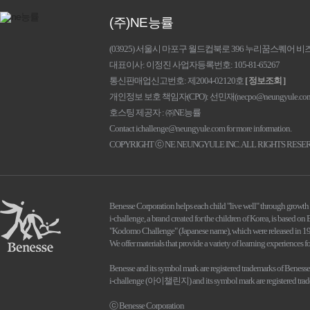
(주)NE능률
(03925) 서울시 마포구 월드컵북로 396 누리꿈스퀘어 
대표이사
이정진
사업자등록번호
105-81-65267
통신판매업신고번호
제2004-02120호
[ 정보조회 ]
개인정보 보호 책임자(CPO): 선민재(
necpo@neungyule.co
호스팅 제공자 : ㈜NE능률
Contact
ichallenge@neungyule.com
for more information.
COPYRIGHT ⓒ NE NEUNGYULE INC. ALL RIGHTS RESE
Benesse Corporation helps each child "live well" through growth 
i-challenge, a brand created for the children of Korea, is based o
"Kodomo Challenge" (Japanese name), which were released in 1
We offer materials that provide a variety of learning experiences f
Benesse and its symbol mark are registered trademarks of Benesse
i-challenge (아이챌린지) and its symbol mark are registered trade
ⓒ Benesse Corporation