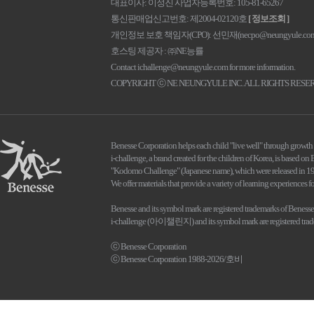
대표이사
이정진
사업자등록번호
105-81-65267
통신판매업신고번호
제2004-02120호
[ 정보조회 ]
개인정보 보호 책임자(CPO): 선민재(
necpo@neungyule.co
호스팅 제공자 : ㈜NE능률
Contact
ichallenge@neungyule.com
for more information.
COPYRIGHT ⓒ NE NEUNGYULE INC. ALL RIGHTS RESE
Benesse Corporation helps each child "live well" through growth 
i-challenge, a brand created for the children of Korea, is based o
"Kodomo Challenge" (Japanese name), which were released in 1
We offer materials that provide a variety of learning experiences f
Benesse and its symbol mark are registered trademarks of Benesse
i-challenge (아이챌린지) and its symbol mark are registered trade
ⓒ Benesse Corporation
ⓒ Benesse Corporation 1988-2026/호비